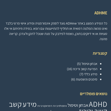
ADHME
כל המידע המוצג באתר ADHme נועד לספק אינפורמציה ומידע אישי פרטי בלבד
ואינו מהווה המלצה רפואית או תחליף להתייעצות עם רופא. במידה וזיהיתם אי אלו
טעויות או אי דיוקים בתוכן, נשמח לפידבק על מנת שנוכל לתקן ולעדכן. קריאה
מהנה.
קטגוריות
אבחון וטיפול
(5)
הפרעת קשב וריכוז
(16)
מידע כללי
(7)
סימנים והשפעות
(6)
נושאים פופולריים
ADHD
מידע
קשב
אבחון וטיפול
אימפולסיביות
היפראקטיביות